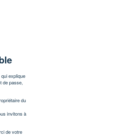
ble
qui explique
ot de passe,
opriétaire du
ous invitons à
ci de votre