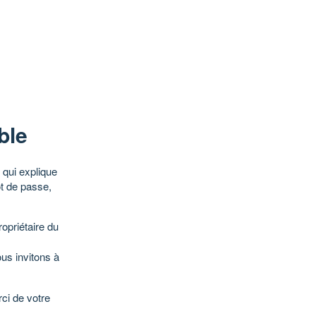
ble
qui explique
ot de passe,
opriétaire du
ous invitons à
ci de votre