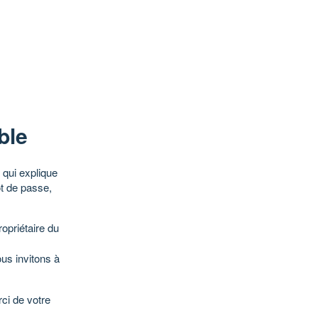
ble
qui explique
ot de passe,
opriétaire du
ous invitons à
ci de votre