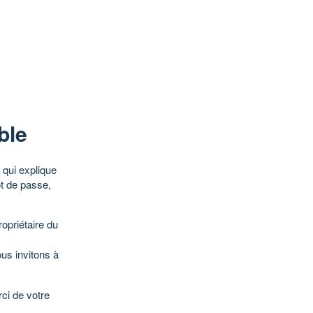
ble
qui explique
ot de passe,
opriétaire du
ous invitons à
ci de votre