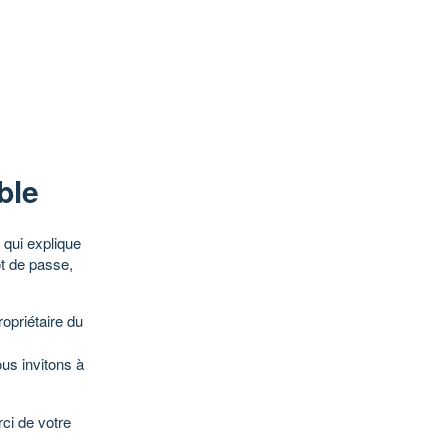
ble
qui explique
ot de passe,
opriétaire du
ous invitons à
ci de votre