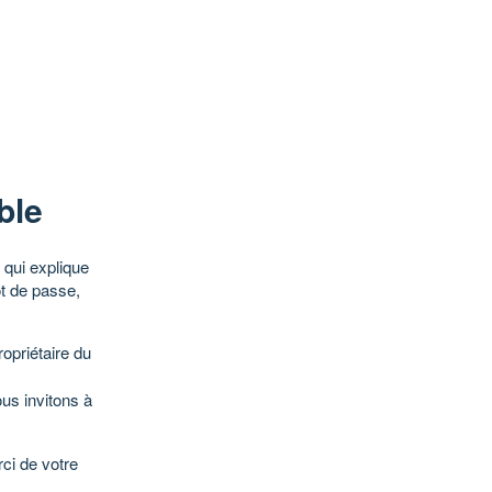
ble
qui explique
ot de passe,
opriétaire du
ous invitons à
ci de votre