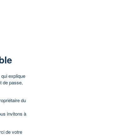
ble
qui explique
ot de passe,
opriétaire du
ous invitons à
ci de votre