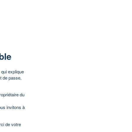
ble
qui explique
ot de passe,
opriétaire du
ous invitons à
ci de votre