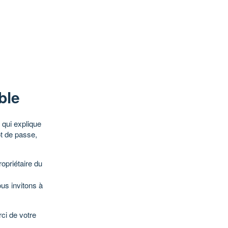
ble
qui explique
ot de passe,
opriétaire du
ous invitons à
ci de votre