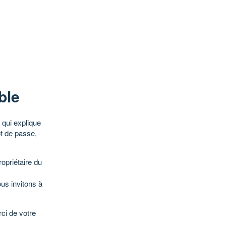
ble
qui explique
ot de passe,
opriétaire du
ous invitons à
ci de votre