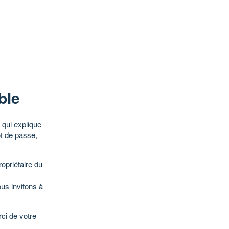
ble
qui explique
ot de passe,
opriétaire du
ous invitons à
ci de votre