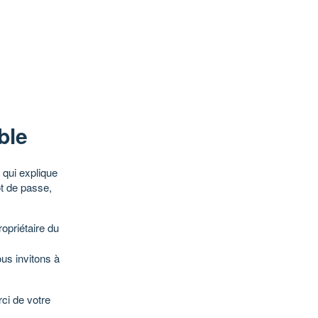
ble
qui explique
ot de passe,
opriétaire du
ous invitons à
ci de votre