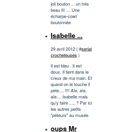
joli bouton ... un très
beau fil .... Une
écharpe-cowl
boutonnée
Isabelle ...
29 avril 2012 ( #
serial
crocheteuses
)
Il est bleu . Il est
doux. Il tient dans le
creux de ma main. Et
quand on le touche il
pète.... !!!! Aïe, aïe,
aïe.... Isabelle mais
qu'y faire ..... ? Par ici
les autres petits
"péteurs" au musée
oups Mr