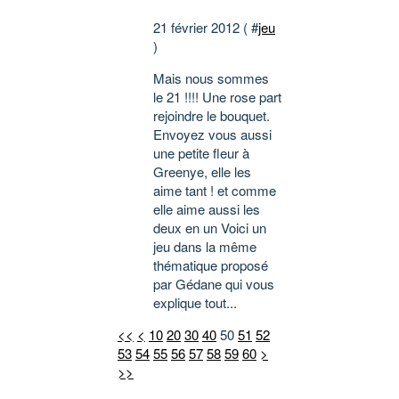
21 février 2012 ( #
jeu
)
Mais nous sommes
le 21 !!!! Une rose part
rejoindre le bouquet.
Envoyez vous aussi
une petite fleur à
Greenye, elle les
aime tant ! et comme
elle aime aussi les
deux en un Voici un
jeu dans la même
thématique proposé
par Gédane qui vous
explique tout...
<<
<
10
20
30
40
50
51
52
53
54
55
56
57
58
59
60
>
>>